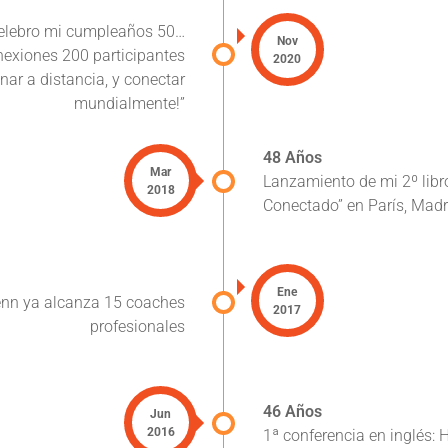
celebro mi cumpleaños 50…
Nov
exiones 200 participantes
2020
nar a distancia, y conectar
mundialmente!”
48 Años
Mar
Lanzamiento de mi 2º libr
2018
Conectado” en París, Madr
Ene
enn ya alcanza 15 coaches
2017
profesionales
46 Años
Jun
2016
1ª conferencia en inglés: 