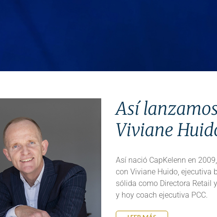
Así lanzamos
Viviane Huid
Así nació CapKelenn en 2009,
con Viviane Huido, ejecutiva br
sólida como Directora Retail 
y hoy coach ejecutiva PCC.