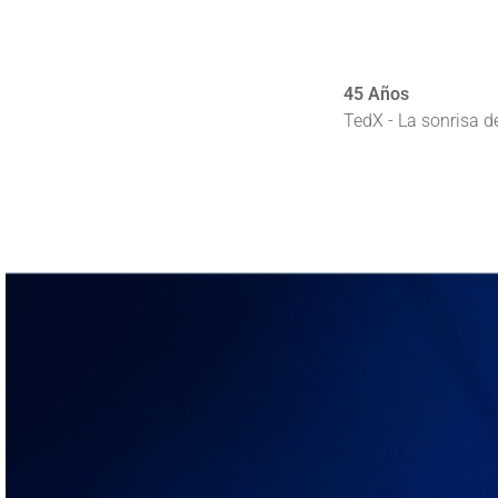
45 Años
TedX - La sonrisa d