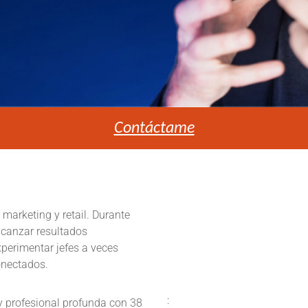
Contáctame
marketing y retail. Durante
lcanzar resultados
xperimentar jefes a veces
onectados.
:
y profesional profunda con 38