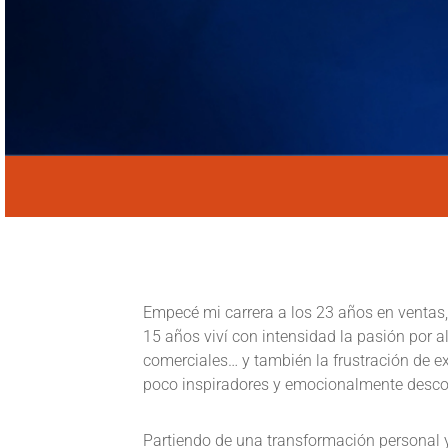
Empecé mi carrera a los 23 años en ventas, 
15 años viví con intensidad la pasión por a
comerciales… y también la frustración de e
poco inspiradores y emocionalmente desc
Partiendo de una transformación personal 