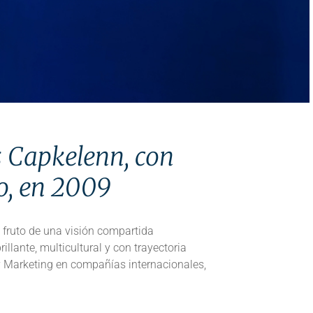
 Capkelenn, con
o, en 2009
 fruto de una visión compartida
illante, multicultural y con trayectoria
y Marketing en compañías internacionales,