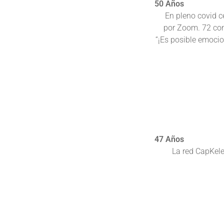
50 Años
En pleno covid 
por Zoom. 72 con
“¡Es posible emocio
47 Años
La red CapKel