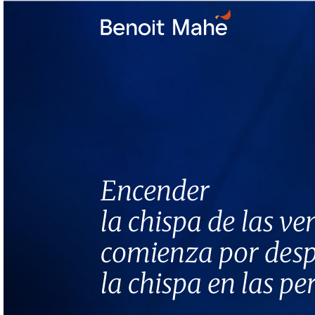
Skip
to
content
Encender
la chispa de las ve
comienza por desp
la chispa en las pe