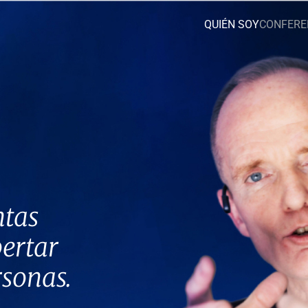
QUIÉN SOY
CONFERE
ntas
ertar
rsonas.