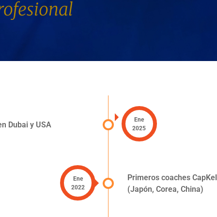
rofesional
Ene
en Dubai y USA
2025
Primeros coaches CapKel
Ene
2022
(Japón, Corea, China)